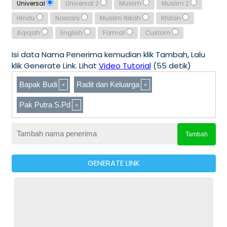
Universal
Universal 2
Muslim
Muslim 2
Hindu
Nasrani
Muslim Nikah
Khitan
Aqiqah
English
Formal
Custom
Isi data Nama Penerima kemudian klik Tambah, Lalu
klik Generate Link. Lihat
Video Tutorial
(55 detik)
Bapak Budi
Radit dan Keluarga
Pak Putra S.Pd
Tambah
GENERATE LINK