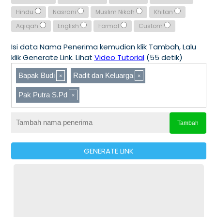
Hindu
Nasrani
Muslim Nikah
Khitan
Aqiqah
English
Formal
Custom
Isi data Nama Penerima kemudian klik Tambah, Lalu
klik Generate Link. Lihat
Video Tutorial
(55 detik)
Bapak Budi
Radit dan Keluarga
Pak Putra S.Pd
Tambah
GENERATE LINK