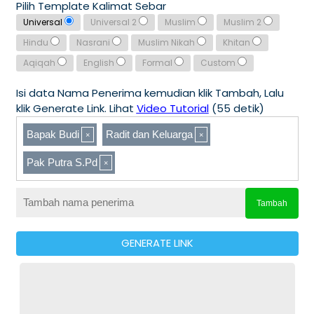
Pilih Template Kalimat Sebar
Universal
Universal 2
Muslim
Muslim 2
Hindu
Nasrani
Muslim Nikah
Khitan
Aqiqah
English
Formal
Custom
Isi data Nama Penerima kemudian klik Tambah, Lalu
klik Generate Link. Lihat
Video Tutorial
(55 detik)
Bapak Budi
Radit dan Keluarga
Pak Putra S.Pd
Tambah
GENERATE LINK