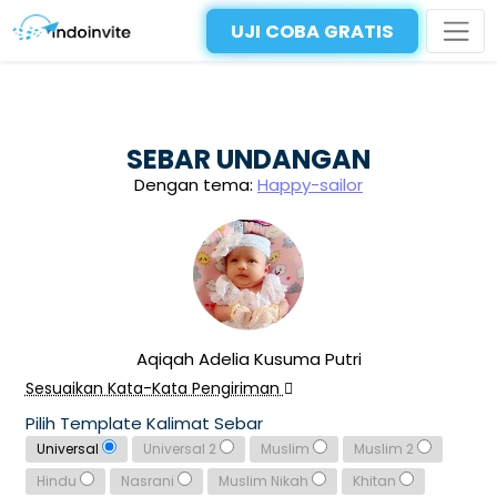
UJI COBA GRATIS
SEBAR UNDANGAN
Dengan tema:
Happy-sailor
Aqiqah Adelia Kusuma Putri
Sesuaikan Kata-Kata Pengiriman
Pilih Template Kalimat Sebar
Universal
Universal 2
Muslim
Muslim 2
Hindu
Nasrani
Muslim Nikah
Khitan