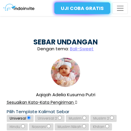
UJI COBA GRATIS
SEBAR UNDANGAN
Dengan tema:
Bali-Sweet
Aqiqah Adelia Kusuma Putri
Sesuaikan Kata-Kata Pengiriman
Pilih Template Kalimat Sebar
Universal
Universal 2
Muslim
Muslim 2
Hindu
Nasrani
Muslim Nikah
Khitan