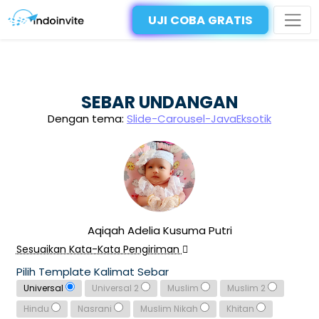
UJI COBA GRATIS
SEBAR UNDANGAN
Dengan tema:
Slide-Carousel-JavaEksotik
Aqiqah Adelia Kusuma Putri
Sesuaikan Kata-Kata Pengiriman
Pilih Template Kalimat Sebar
Universal
Universal 2
Muslim
Muslim 2
Hindu
Nasrani
Muslim Nikah
Khitan