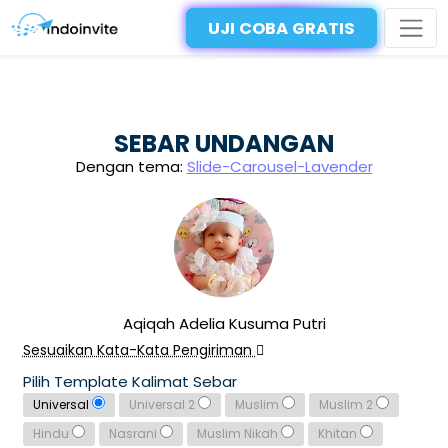
UJI COBA GRATIS
SEBAR UNDANGAN
Dengan tema:
Slide-Carousel-Lavender
Aqiqah Adelia Kusuma Putri
Sesuaikan Kata-Kata Pengiriman
Pilih Template Kalimat Sebar
Universal
Universal 2
Muslim
Muslim 2
Hindu
Nasrani
Muslim Nikah
Khitan