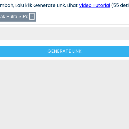
bah, Lalu klik Generate Link. Lihat
Video Tutorial
(55 deti
ak Putra S.Pd
GENERATE LINK