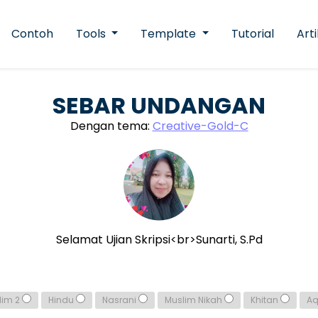
Contoh
Tools
Template
Tutorial
Arti
SEBAR UNDANGAN
Dengan tema:
Creative-Gold-C
Selamat Ujian Skripsi<br>Sunarti, S.Pd
lim 2
Hindu
Nasrani
Muslim Nikah
Khitan
A