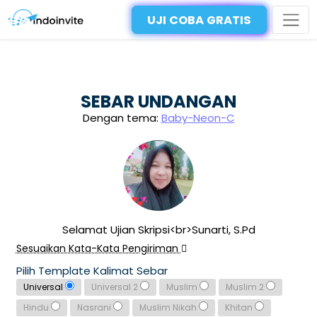
UJI COBA GRATIS
SEBAR UNDANGAN
Dengan tema:
Baby-Neon-C
Selamat Ujian Skripsi<br>Sunarti, S.Pd
Sesuaikan Kata-Kata Pengiriman
Pilih Template Kalimat Sebar
Universal
Universal 2
Muslim
Muslim 2
Hindu
Nasrani
Muslim Nikah
Khitan