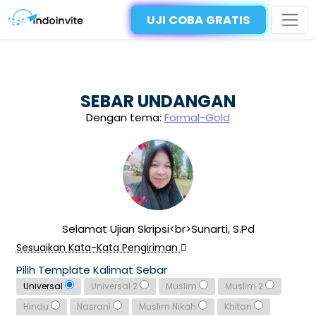
UJI COBA GRATIS
SEBAR UNDANGAN
Dengan tema:
Formal-Gold
Selamat Ujian Skripsi<br>Sunarti, S.Pd
Sesuaikan Kata-Kata Pengiriman
Pilih Template Kalimat Sebar
Universal
Universal 2
Muslim
Muslim 2
Hindu
Nasrani
Muslim Nikah
Khitan