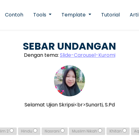
Contoh
Tools
Template
Tutorial
Arti
SEBAR UNDANGAN
Dengan tema:
Slide-Carousel-Kuromi
Selamat Ujian Skripsi<br>Sunarti, S.Pd
lim 2
Hindu
Nasrani
Muslim Nikah
Khitan
A