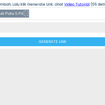
bah, Lalu klik Generate Link. Lihat
Video Tutorial
(55 deti
ak Putra S.Pd
GENERATE LINK