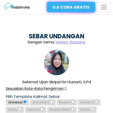
UJI COBA GRATIS
SEBAR UNDANGAN
Dengan tema:
Honey-Wayang
Selamat Ujian Skripsi<br>Sunarti, S.Pd
Sesuaikan Kata-Kata Pengiriman
Pilih Template Kalimat Sebar
Universal
Universal 2
Muslim
Muslim 2
Hindu
Nasrani
Muslim Nikah
Khitan