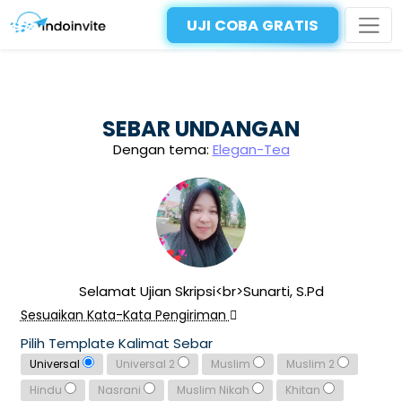
UJI COBA GRATIS
SEBAR UNDANGAN
Dengan tema:
Elegan-Tea
Selamat Ujian Skripsi<br>Sunarti, S.Pd
Sesuaikan Kata-Kata Pengiriman
Pilih Template Kalimat Sebar
Universal
Universal 2
Muslim
Muslim 2
Hindu
Nasrani
Muslim Nikah
Khitan