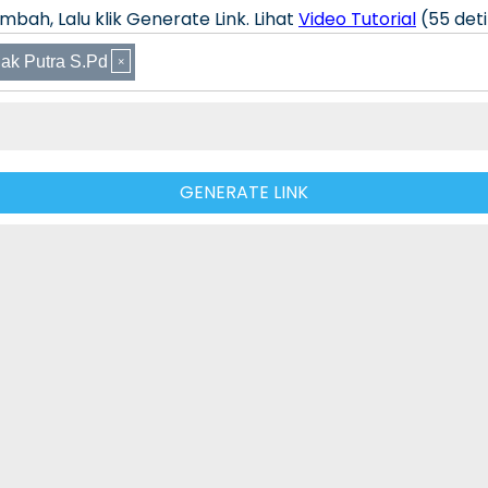
bah, Lalu klik Generate Link. Lihat
Video Tutorial
(55 deti
ak Putra S.Pd
GENERATE LINK