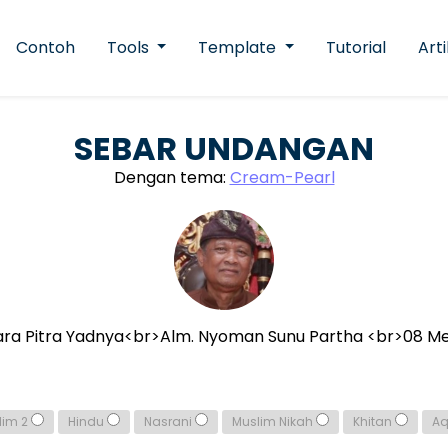
Contoh
Tools
Template
Tutorial
Arti
SEBAR UNDANGAN
Dengan tema:
Cream-Pearl
ra Pitra Yadnya<br>Alm. Nyoman Sunu Partha <br>08 Me
lim 2
Hindu
Nasrani
Muslim Nikah
Khitan
A