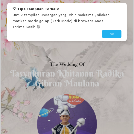
💡 Tips Tampilan Terbaik
Untuk tampilan undangan yang lebih maksimal, silakan
matikan mode gelap (Dark Mode) di browser Anda.
Terima Kasih 😊
OK
The Wedding Of
Tasyakuran Khitanan Radika
Gibran Maulana