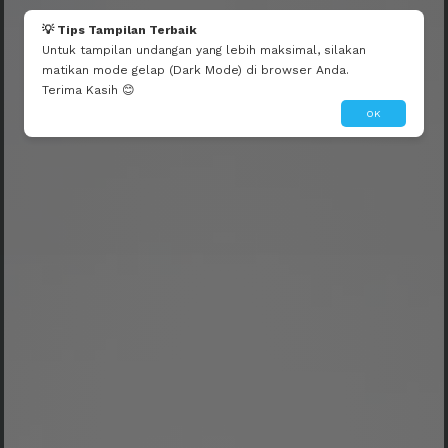
💡 Tips Tampilan Terbaik
Untuk tampilan undangan yang lebih maksimal, silakan
THE WEDDING OF
matikan mode gelap (Dark Mode) di browser Anda.
Bima & Tri
Terima Kasih 😊
THE WEDDING OF
Bima
&
Tri
OK