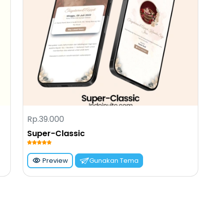
tuk merayakan momen bahagia ini bersama-sama.
ertunjukan, atau kegiatan lainnya.
enting?
agi orang tua maupun masyarakat. Berikut adalah
t penting:
 Aqiqah mengajarkan orang tua untuk bertanggung
 adalah salah satu cara untuk menunjukkan
anak.
Rp.39.000
isi Islam, aqiqah memberikan identitas awal bagi
Super-Classic
 diingat oleh keluarga dan masyarakat sebagai
Preview
Gunakan Tema
qiqah merupakan kesempatan untuk berkumpul
uarga, teman, dan tetangga. Ini menjadi sarana
katkan solidaritas sosial.
orang tua dapat mengajarkan anak tentang
k kepada sesama. Ini adalah pelajaran berharga