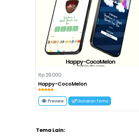
sanak saudara, teman, dan kerabat un
Acara ini dapat berupa makan bersama, p
Mengapa Aqiqah P
Aqiqah memiliki banyak manfaat, baik b
beberapa alasan mengapa aqiqah sanga
Mengajarkan Tanggung Jawab
:
jawab atas anak yang dilahirkan. Ini
komitmen dan kasih sayang kepada 
Rp.39.000
Memberikan Identitas
: Dalam trad
Happy-CocoMelon
anak. Acara ini menjadi momen yang
tanda syukur atas kelahirannya.
Preview
Gunakan Tema
Peningkatan Hubungan Sosial
: A
dan mempererat hubungan dengan kel
untuk menjalin silaturahmi dan mening
Tema Lain:
Pendidikan Nilai
: Melalui aqiqah, 
pentingnya berbagi dan berbuat bai