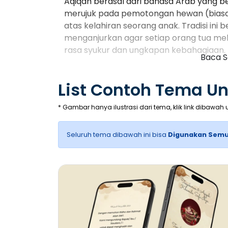
Aqiqah berasal dari bahasa Arab yang b
merujuk pada pemotongan hewan (biasa
atas kelahiran seorang anak. Tradisi in
menganjurkan agar setiap orang tua me
rasa syukur dan ungkapan kebahagiaan.
Baca 
Makna Aqiqah
List Contoh Tema U
Aqiqah bukan hanya sekadar ritual, teta
* Gambar hanya ilustrasi dari tema, klik link dibawah u
Ungkapan Syukur
: Aqiqah merupak
kelahiran seorang anak. Ini adalah
Seluruh tema dibawah ini bisa
Digunakan Semu
Pendidikan Moral
: Melalui aqiqah
berbagi dengan sesama. Daging hew
kerabat, tetangga, dan mereka ya
Ikatan Sosial
: Acara aqiqah juga 
sahabat, mempererat tali persauda
Pelaksanaan Sunnah
: Aqiqah ada
Dengan melaksanakan aqiqah, orang 