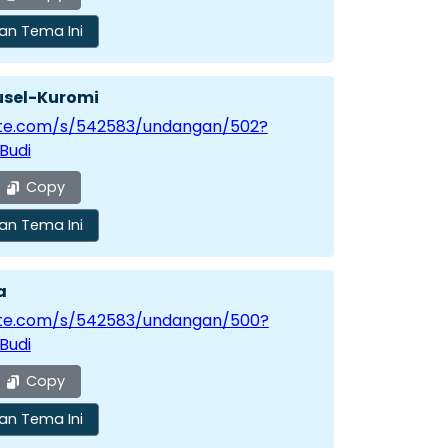
an Tema Ini
ousel-Kuromi
vite.com/s/542583/undangan/502?
Budi
Copy
an Tema Ini
a
vite.com/s/542583/undangan/500?
Budi
Copy
an Tema Ini