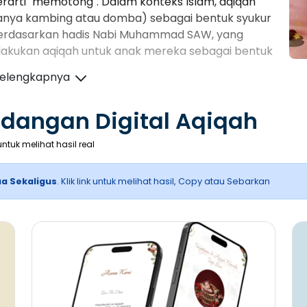
erarti "memotong". Dalam konteks Islam, aqiqah
nya kambing atau domba) sebagai bentuk syukur
i berdasarkan hadis Nabi Muhammad SAW, yang
lakukan aqiqah untuk anak mereka sebagai bentuk
Selengkapnya
ndangan Digital Aqiqah
pi juga memiliki makna yang mendalam:
ntuk melihat hasil real
an cara untuk mensyukuri karunia Tuhan atas
 momen bahagia bagi keluarga dan masyarakat.
a Sekaligus
. Klik link untuk melihat hasil, Copy atau Sebarkan
, orang tua mengajarkan anak tentang pentingnya
an yang dipotong biasanya dibagikan kepada
ng membutuhkan.
menjadi momen berkumpulnya keluarga dan
raan dan hubungan sosial dalam masyarakat.
lah salah satu sunnah Nabi Muhammad SAW.
tua mengikuti jejak beliau dan menegakkan tradisi